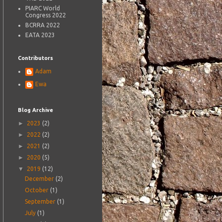
PIARC World
Congress 2022
BCRRA 2022
EATA 2023
Contributors
Adam
Ewa
Blog Archive
►
2023
(2)
►
2022
(2)
►
2021
(2)
►
2020
(5)
▼
2019
(12)
December
(2)
October
(1)
September
(1)
July
(1)