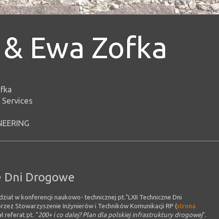
& Ewa Zofka
fka
 Services
NEERING
e Dni Drogowe
ział w konferencji naukowo- technicznej pt."LXII Techniczne Dni
zez Stowarzyszenie Inżynierów i Techników Komunikacji RP (
strona
referat pt. "
200+ i co dalej? Plan dla polskiej infrastruktury drogowej
".