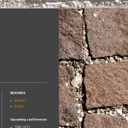
RESUMES
Adam's
Ewa's
Upcoming conferences
TRB 2022