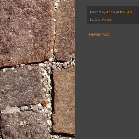
Posted by
Adam
at
8:53 AM
Labels:
Adam
Newer Post