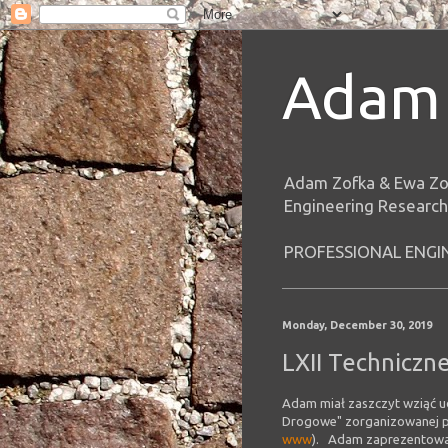
Adam 
Adam Zofka & Ewa Zo
Engineering Research
PROFESSIONAL ENGI
Monday, December 30, 2019
LXII Techniczn
Adam miał zaszczyt wziąć ud
Drogowe" zorganizowanej pr
www
). Adam zaprezentował 